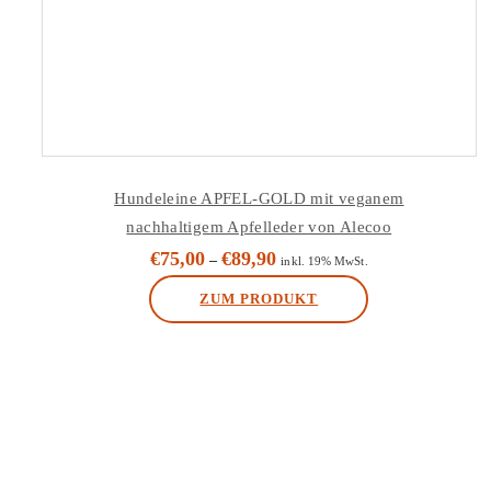
Hundeleine APFEL-GOLD mit veganem
nachhaltigem Apfelleder von Alecoo
€
75,00
€
89,90
–
inkl. 19% MwSt.
ZUM PRODUKT
Dieses
Produkt
weist
mehrere
Varianten
auf.