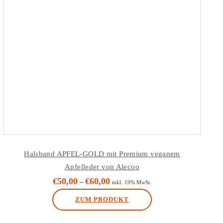
Halsband APFEL-GOLD mit Premium veganem
Apfelleder von Alecoo
€
50,00
€
60,00
–
inkl. 19% MwSt.
ZUM PRODUKT
Dieses