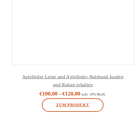
Apfelleder Leine und Apfelleder Halsband kaufen
und Rabatt erhalten
€
100,00
€
120,00
–
inkl. 19% MwSt.
ZUM PRODUKT
Dieses
Produkt
weist