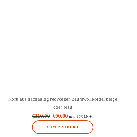
Korb aus nachhaltig recycelter Baumwollkordel beige
oder blau
€
110,00
€
90,00
Ursprünglicher
Aktueller
inkl. 19% MwSt.
Preis
Preis
ZUM PRODUKT
war:
ist: