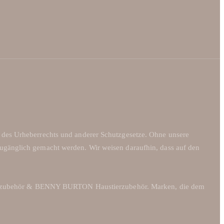
z des Urheberrechts und anderer Schutzgesetze. Ohne unsere
zugänglich gemacht werden. Wir weisen daraufhin, dass auf den
ndezubehör & BENNY BURTON Haustierzubehör. Marken, die dem