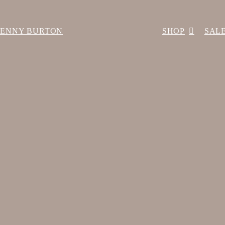
BENNY BURTON
SHOP
SAL