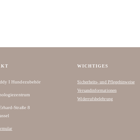
AKT
WICHTIGES
ddy I Hundezubehör
Sicherheits- und Pflegehinweise
Versandinformationen
nologiezentrum
Widerrufsbelehrung
rhard-Straße 8
assel
ormular