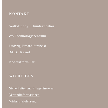
Produktseite
gewählt
KONTAKT
werden
Walk-Buddy I Hundezubehör
c/o Technologiezentrum
Ludwig-Erhard-Straße 8
34131 Kassel
Kontaktformular
WICHTIGES
Sicherheits- und Pflegehinweise
Versandinformationen
Widerrufsbelehrung