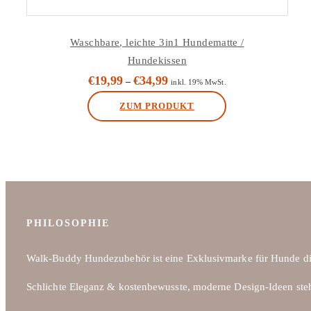
Waschbare, leichte 3in1 Hundematte /
Hundekissen
€
19,99
€
34,99
–
inkl. 19% MwSt.
ZUM PRODUKT
Dieses
Produkt
weist
mehrere
Varianten
auf.
PHILOSOPHIE
Die
Optionen
Walk-Buddy Hundezubehör ist eine Exklusivmarke für Hunde di
können
Schlichte Eleganz & kostenbewusste, moderne Design-Ideen ste
auf
der