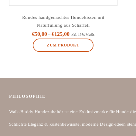
Rundes handgemachtes Hundekissen mit
Naturfüllung aus Schaffell
€
50,00
€
125,00
–
inkl. 19% MwSt.
ZUM PRODUKT
Dieses
Produkt
weist
mehrere
Varianten
auf.
PHILOSOPHIE
Die
Optionen
Walk-Buddy Hundezubehör ist eine Exklusivmarke für Hunde die
können
Schlichte Eleganz & kostenbewusste, moderne Design-Ideen steh
auf
der