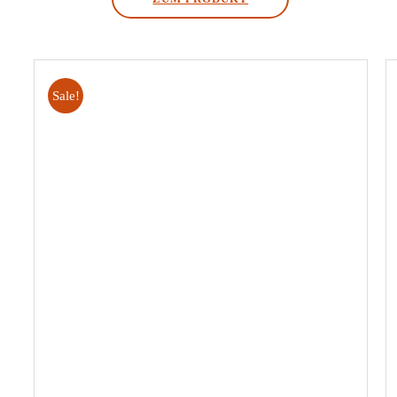
war:
ist:
€35,00
€20,00.
Sale!