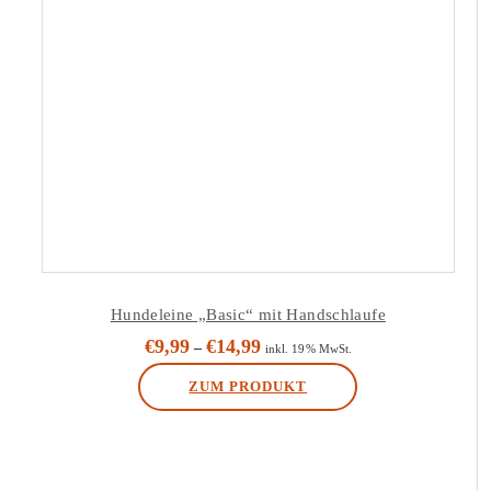
Hundeleine „Basic“ mit Handschlaufe
€
9,99
€
14,99
–
inkl. 19% MwSt.
ZUM PRODUKT
Dieses
Produkt
weist