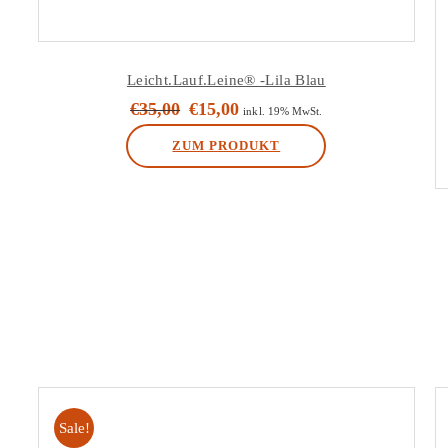
Leicht.Lauf.Leine® -Lila Blau
€
35,00
€
15,00
Ursprünglicher
Aktueller
inkl. 19% MwSt.
Preis
Preis
ZUM PRODUKT
war:
ist:
€35,00
€15,00.
Sale!