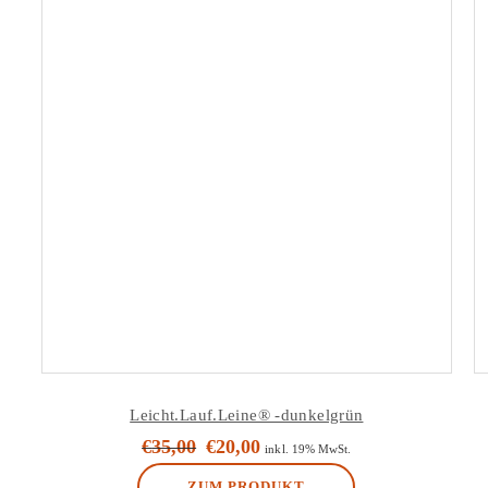
Leicht.Lauf.Leine® -dunkelgrün
€
35,00
€
20,00
Ursprünglicher
Aktueller
inkl. 19% MwSt.
Preis
Preis
ZUM PRODUKT