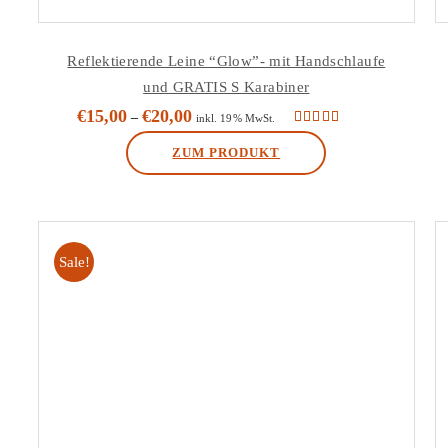
Reflektierende Leine “Glow”- mit Handschlaufe
und GRATIS S Karabiner
€
15,00
€
20,00
–
inkl. 19% MwSt.
Bewertet mit
5.00
von 5
ZUM PRODUKT
Dieses
Produkt
weist
Sale!
mehrere
Varianten
auf.
Die
Optionen
können
auf
der