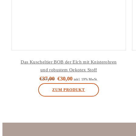
Das Kuscheltier BOB der Elch mit Knisterohren
und robustem Oekotex Stoff
€
37,00
€
30,00
Ursprünglicher
Aktueller
inkl. 19% MwSt.
Preis
Preis
ZUM PRODUKT
war:
ist:
€37,00
€30,00.