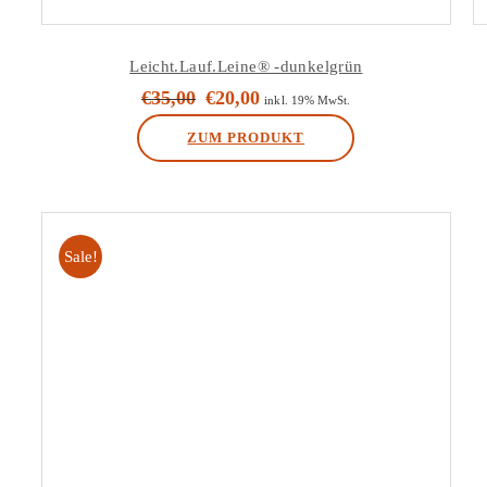
Leicht.Lauf.Leine® -dunkelgrün
€
35,00
€
20,00
Ursprünglicher
Aktueller
inkl. 19% MwSt.
Preis
Preis
ZUM PRODUKT
war:
ist:
€35,00
€20,00.
Sale!