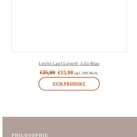
Leicht.Lauf.Leine® -Lila Blau
€
35,00
€
15,00
Ursprünglicher
Aktueller
inkl. 19% MwSt.
Preis
Preis
ZUM PRODUKT
war:
ist:
€35,00
€15,00.
PHILOSOPHIE