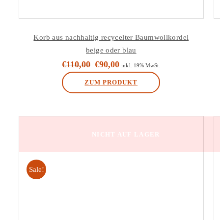
Korb aus nachhaltig recycelter Baumwollkordel
beige oder blau
€
110,00
€
90,00
Ursprünglicher
Aktueller
inkl. 19% MwSt.
Preis
Preis
ZUM PRODUKT
war:
ist:
Dieses
€110,00
€90,00.
Produkt
weist
NICHT AUF LAGER
mehrere
Varianten
auf.
Sale!
Die
Optionen
können
auf