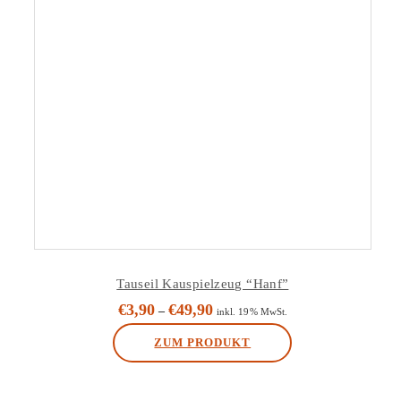
Tauseil Kauspielzeug “Hanf”
€
3,90
€
49,90
–
inkl. 19% MwSt.
ZUM PRODUKT
Dieses
Produkt