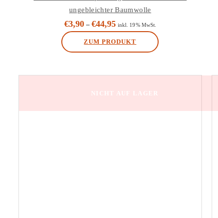
ungebleichter Baumwolle
€
3,90
€
44,95
–
inkl. 19% MwSt.
ZUM PRODUKT
Dieses
Produkt
weist
NICHT AUF LAGER
mehrere
Varianten
auf.
Die
Optionen
können
auf
der
Produktseite
gewählt