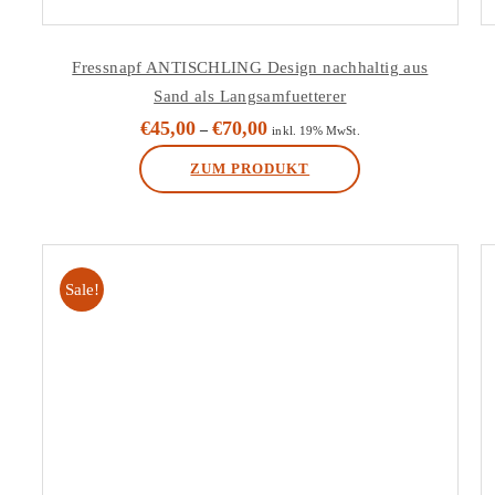
Fressnapf ANTISCHLING Design nachhaltig aus
Sand als Langsamfuetterer
€
45,00
€
70,00
–
inkl. 19% MwSt.
ZUM PRODUKT
Dieses
Produkt
weist
Sale!
mehrere
Varianten
auf.
Die
Optionen
können
auf
der