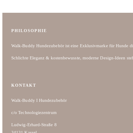
weist
mehrere
Varianten
auf.
PHILOSOPHIE
Die
Optionen
Walk-Buddy Hundezubehör ist eine Exklusivmarke für Hunde di
können
Schlichte Eleganz & kostenbewusste, moderne Design-Ideen ste
auf
der
Produktseite
gewählt
KONTAKT
werden
Walk-Buddy I Hundezubehör
c/o Technologiezentrum
Ludwig-Erhard-Straße 8
34131 Kassel