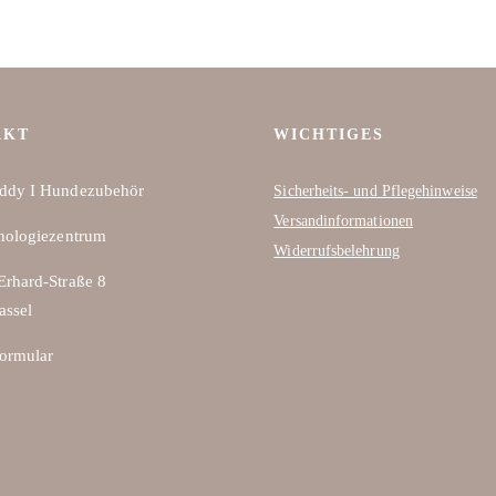
AKT
WICHTIGES
ddy I Hundezubehör
Sicherheits- und Pflegehinweise
Versandinformationen
nologiezentrum
Widerrufsbelehrung
rhard-Straße 8
assel
ormular