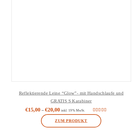
Reflektierende Leine “Glow”- mit Handschlaufe und
GRATIS S Karabiner
€
15,00
€
20,00
–
inkl. 19% MwSt.
Bewertet mit
5.00
von 5
ZUM PRODUKT
Dieses