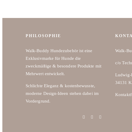
Produkt
weist
mehrere
Varianten
auf.
PHILOSOPHIE
KONT
Die
Optionen
Walk-Buddy Hundezubehör ist eine
Walk-Bu
können
Exklusivmarke für Hunde die
c/o Tech
auf
zweckmäßige & besondere Produkte mit
der
Mehrwert entwickelt.
Ludwig-E
Produktseite
34131 K
Schlichte Eleganz & kostenbewusste,
gewählt
moderne Design-Ideen stehen dabei im
Kontaktf
werden
Vordergrund.