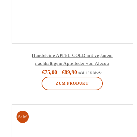
Hundeleine APFEL-GOLD mit veganem
nachhaltigem Apfelleder von Alecoo
€
75,00
€
89,90
–
inkl. 19% MwSt.
ZUM PRODUKT
Dieses
Produkt
weist
Sale!
mehrere
Varianten
auf.