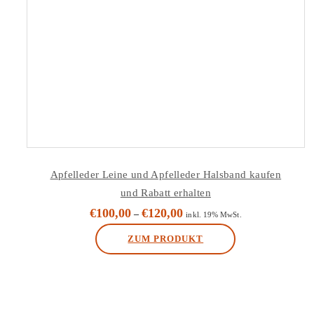
Apfelleder Leine und Apfelleder Halsband kaufen
und Rabatt erhalten
€
100,00
€
120,00
–
inkl. 19% MwSt.
ZUM PRODUKT
Dieses
Produkt
weist