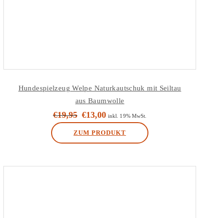
Hundespielzeug Welpe Naturkautschuk mit Seiltau
aus Baumwolle
€
19,95
€
13,00
Ursprünglicher
Aktueller
inkl. 19% MwSt.
Preis
Preis
ZUM PRODUKT
war:
ist:
€19,95
€13,00.