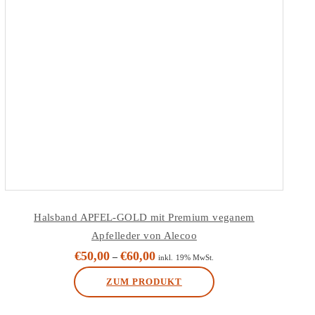
Halsband APFEL-GOLD mit Premium veganem
Apfelleder von Alecoo
€
50,00
€
60,00
–
inkl. 19% MwSt.
ZUM PRODUKT
Dieses