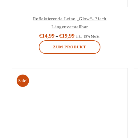
Reflektierende Leine „Glow“- 3fach
Längenverstellbar
€
14,99
€
19,99
–
inkl. 19% MwSt.
ZUM PRODUKT
Dieses
Produkt
weist
Sale!
mehrere
Varianten
auf.
Die
Optionen
können
auf
der