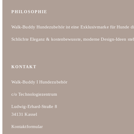
Varianten
auf.
PHILOSOPHIE
Die
Optionen
Walk-Buddy Hundezubehör ist eine Exklusivmarke für Hunde di
können
Schlichte Eleganz & kostenbewusste, moderne Design-Ideen ste
auf
der
Produktseite
gewählt
KONTAKT
werden
Walk-Buddy I Hundezubehör
c/o Technologiezentrum
Ludwig-Erhard-Straße 8
34131 Kassel
Kontaktformular