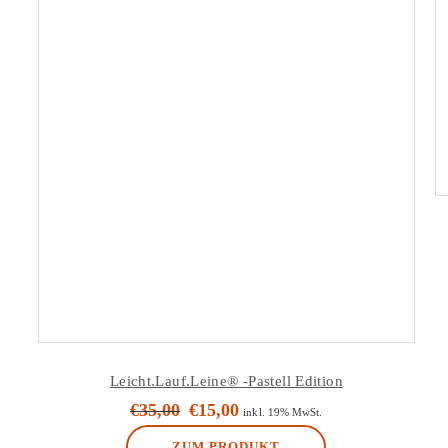
Leicht.Lauf.Leine® -Pastell Edition
€
35,00
€
15,00
Ursprünglicher
Aktueller
inkl. 19% MwSt.
Preis
Preis
ZUM PRODUKT