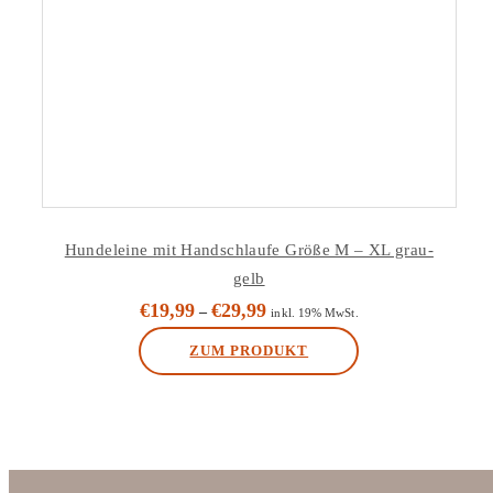
Hundeleine mit Handschlaufe Größe M – XL grau-
gelb
€
19,99
€
29,99
–
inkl. 19% MwSt.
ZUM PRODUKT
Dieses
Produkt
weist
mehrere