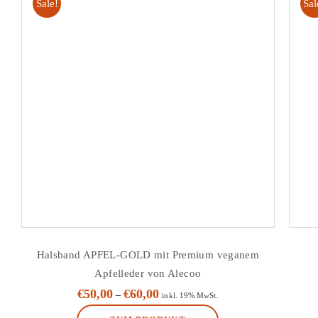
Sale!
Sal
Optionen
können
auf
der
Produktseite
gewählt
werden
Halsband APFEL-GOLD mit Premium veganem
Apfelleder von Alecoo
€
50,00
€
60,00
–
inkl. 19% MwSt.