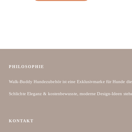
Dieses
Produkt
weist
mehrere
Varianten
auf.
Die
Optionen
können
PHILOSOPHIE
auf
der
Walk-Buddy Hundezubehör ist eine Exklusivmarke für Hunde die
Produktseite
Schlichte Eleganz & kostenbewusste, moderne Design-Ideen steh
gewählt
werden
KONTAKT