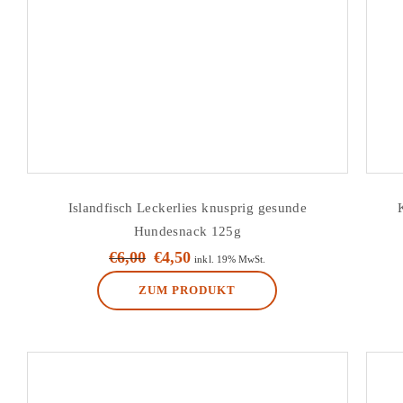
können
auf
der
Produktseite
gewählt
werden
Islandfisch Leckerlies knusprig gesunde
Hundesnack 125g
€
6,00
€
4,50
Ursprünglicher
Aktueller
inkl. 19% MwSt.
Preis
Preis
ZUM PRODUKT
war:
ist:
€6,00
€4,50.