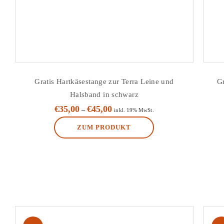
Produktseite
gewählt
werden
Gratis Hartkäsestange zur Terra Leine und
G
Halsband in schwarz
€
35,00
€
45,00
–
inkl. 19% MwSt.
ZUM PRODUKT
Dieses
Produkt
weist
mehrere
Varianten
auf.
Die