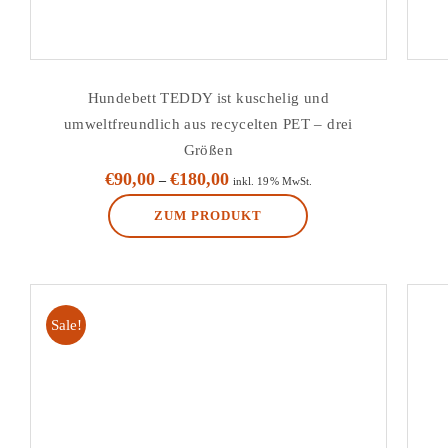
werden
Hundebett TEDDY ist kuschelig und
umweltfreundlich aus recycelten PET – drei
Größen
€
90,00
€
180,00
–
inkl. 19% MwSt.
ZUM PRODUKT
Dieses
Produkt
weist
Sale!
mehrere
Varianten
auf.
Die
Optionen