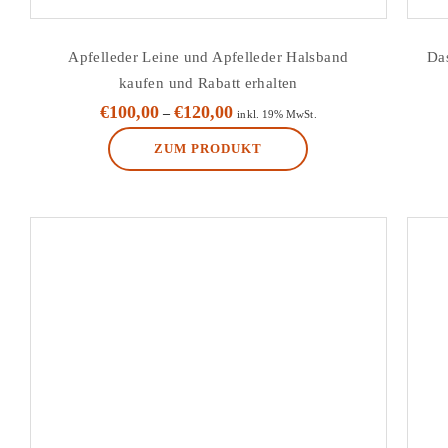
Apfelleder Leine und Apfelleder Halsband
Da
kaufen und Rabatt erhalten
€
100,00
€
120,00
–
inkl. 19% MwSt.
ZUM PRODUKT
Dieses
Produkt
weist
mehrere
Varianten
auf.
Die
Optionen
können
auf
der