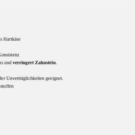
s Hartkäse
Konsistenz
aus und
verringert Zahnstein
.
d
der Unverträglichkeiten geeignet.
stoffen