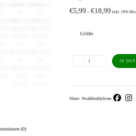
€
5,99
€
18,99
–
inkl. 19% Mw
Größe
IN DE
Käsekauknochen
aus
schmackhaften
vegetarischer
Hartkäse
Share: #walkbuddyleine
von
Dauerkauer
Menge
zensionen (0)