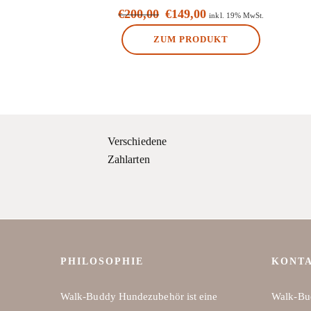
€
200,00
€
149,00
Ursprünglicher
Aktueller
inkl. 19% MwSt.
Preis
Preis
ZUM PRODUKT
war:
ist:
€200,00
€149,00.
Verschiedene
Zahlarten
PHILOSOPHIE
KONT
Walk-Buddy Hundezubehör ist eine
Walk-Bu