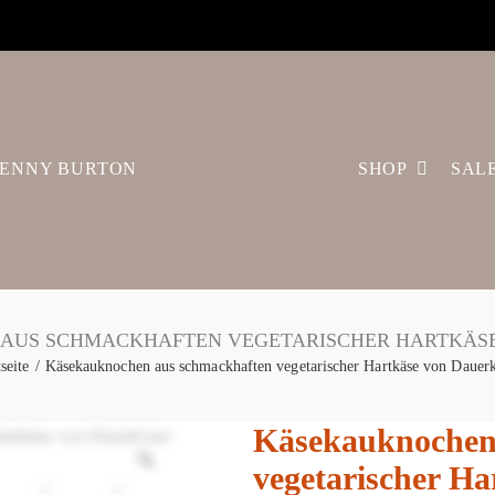
ENNY BURTON
SHOP
SAL
AUS SCHMACKHAFTEN VEGETARISCHER HARTKÄS
tseite
Käsekauknochen aus schmackhaften vegetarischer Hartkäse von Dauer
Käsekauknochen
vegetarischer H