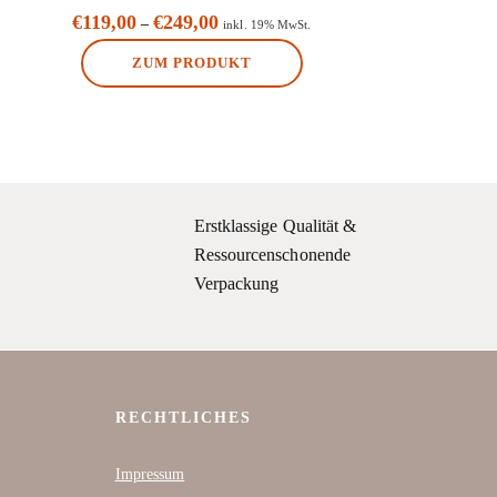
€
119,00
€
249,00
–
inkl. 19% MwSt.
ZUM PRODUKT
Dieses
Produkt
weist
mehrere
Varianten
Erstklassige Qualität &
auf.
Ressourcenschonende
Die
Verpackung
Optionen
können
auf
der
Produktseite
RECHTLICHES
gewählt
Impressum
werden