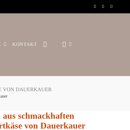
E
KONTAKT
E VON DAUERKAUER
kauer
 aus schmackhaften
artkäse von Dauerkauer