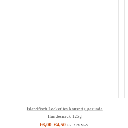
Islandfisch Leckerlies knusprig gesunde
Hundesnack 125g
€
6,00
€
4,50
Ursprünglicher
Aktueller
inkl. 19% MwSt.