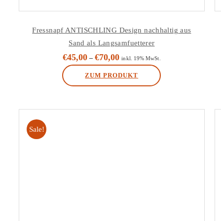
Fressnapf ANTISCHLING Design nachhaltig aus
Sand als Langsamfuetterer
€
45,00
€
70,00
–
inkl. 19% MwSt.
ZUM PRODUKT
Dieses
Produkt
weist
Sale!
mehrere
Varianten
auf.
Die
Optionen
können
auf
der