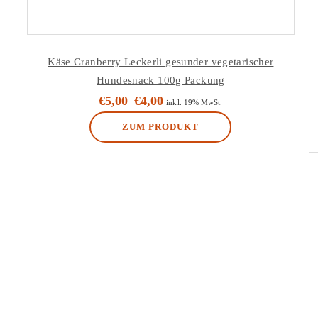
Käse Cranberry Leckerli gesunder vegetarischer
Hundesnack 100g Packung
€
5,00
€
4,00
Ursprünglicher
Aktueller
inkl. 19% MwSt.
Preis
Preis
ZUM PRODUKT
war:
ist:
€5,00
€4,00.