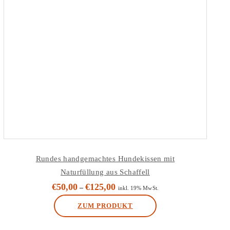
Rundes handgemachtes Hundekissen mit
Naturfüllung aus Schaffell
€
50,00
€
125,00
–
inkl. 19% MwSt.
ZUM PRODUKT
Dieses