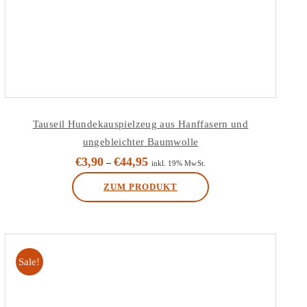
Tauseil Hundekauspielzeug aus Hanffasern und
ungebleichter Baumwolle
€
3,90
€
44,95
–
inkl. 19% MwSt.
ZUM PRODUKT
Dieses
Produkt
weist
Sale!
mehrere
Varianten
auf.