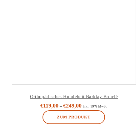
Orthopädisches Hundebett Barklay Bouclé
€
119,00
€
249,00
–
inkl. 19% MwSt.
ZUM PRODUKT
Dieses
Produkt