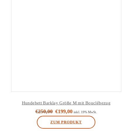
Hundebett Barklay Größe M mit Bouclébezug
€
250,00
€
199,00
Ursprünglicher
Aktueller
inkl. 19% MwSt.
Preis
Preis
ZUM PRODUKT
war:
ist: