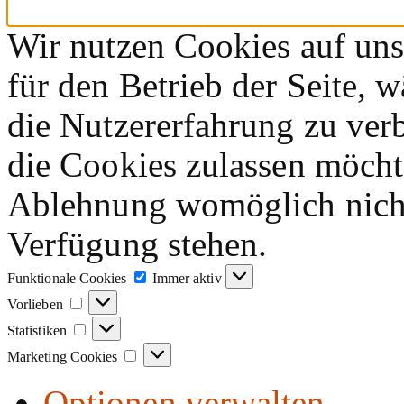
Wir nutzen Cookies auf unse
für den Betrieb der Seite, 
die Nutzererfahrung zu verb
die Cookies zulassen möchte
Ablehnung womöglich nicht 
Verfügung stehen.
Funktionale
Funktionale Cookies
Immer aktiv
Cookies
Vorlieben
Vorlieben
Statistiken
Statistiken
Marketing
Marketing Cookies
Cookies
Optionen verwalten