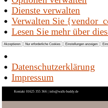
Dienste verwalten
Verwalten Sie {vendor_c
Lesen Sie mehr über die
Akzeptieren
Nur erforderliche Cookies
Einstellungen anzeigen
Ein
Datenschutzerklärung
Impressum
Skip
Kontakt 01625 355 366 | info@walk-buddy.de
to
content