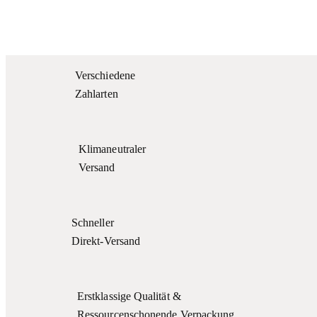
Dieses
€250,00
€199,00.
Produkt
weist
mehrere
Verschiedene
Varianten
Zahlarten
auf.
Die
Optionen
Klimaneutraler
können
Versand
auf
der
Produktseite
Schneller
gewählt
Direkt-Versand
werden
Erstklassige Qualität &
Ressourcenschonende Verpackung