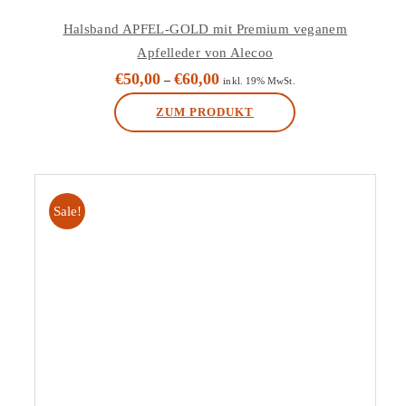
Halsband APFEL-GOLD mit Premium veganem
Apfelleder von Alecoo
€
50,00
€
60,00
–
inkl. 19% MwSt.
ZUM PRODUKT
Dieses
Produkt
weist
Sale!
mehrere
Varianten
auf.
Die
Optionen
können
auf
der
Produktseite