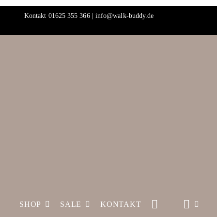
Skip
Kontakt 01625 355 366 | info@walk-buddy.de
to
content
SHOP
SALE
KONTAKT