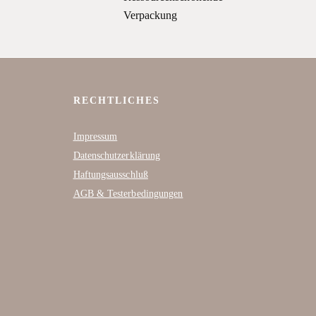
Die
Verpackung
Optionen
können
auf
der
Produktseite
RECHTLICHES
gewählt
Impressum
werden
Datenschutzerklärung
Haftungsausschluß
AGB & Testerbedingungen