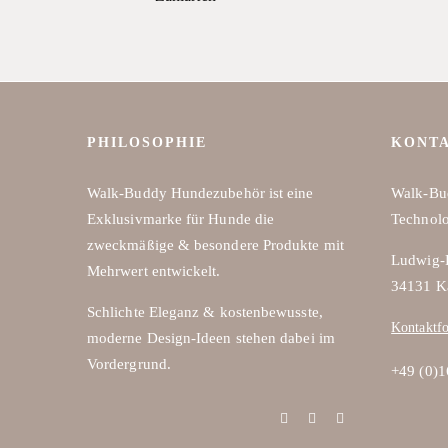
Die
Optionen
können
auf
der
Produktseite
PHILOSOPHIE
KONT
gewählt
Walk-Buddy Hundezubehör ist eine
Walk-Bu
werden
Exklusivmarke für Hunde die
Technol
zweckmäßige & besondere Produkte mit
Ludwig-E
Mehrwert entwickelt.
34131 K
Schlichte Eleganz & kostenbewusste,
Kontaktf
moderne Design-Ideen stehen dabei im
Vordergrund.
+49 (0)