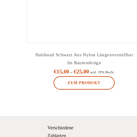
Halsband Schwarz Aus Nylon Längenverstellbar
Im Rautendesign
€
15,00
€
25,00
–
inkl. 19% MwSt.
ZUM PRODUKT
Dieses
Produkt
weist
mehrere
Varianten
Verschiedene
auf.
Zahlarten