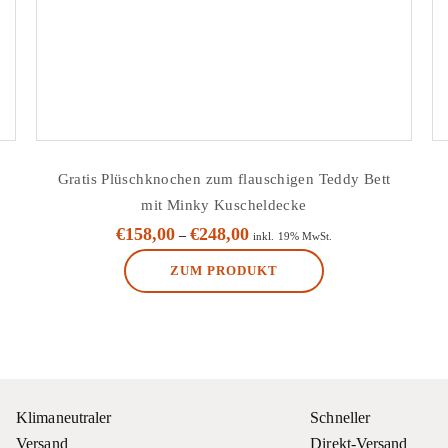
Gratis Plüschknochen zum flauschigen Teddy Bett
mit Minky Kuscheldecke
€
158,00
€
248,00
–
inkl. 19% MwSt.
ZUM PRODUKT
Dieses
Produkt
weist
mehrere
Varianten
Klimaneutraler
Schneller
auf.
Versand
Direkt-Versand