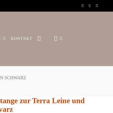
E
KONTAKT
IN SCHWARZ
tange zur Terra Leine und
warz