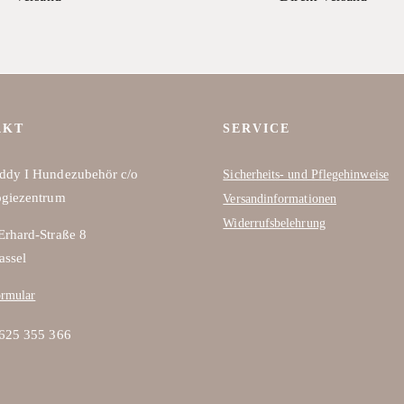
Die
Optionen
können
auf
der
Produktseite
AKT
SERVICE
gewählt
ddy I Hundezubehör c/o
werden
Sicherheits- und Pflegehinweise
ogiezentrum
Versandinformationen
Widerrufsbelehrung
rhard-Straße 8
assel
ormular
1625 355 366