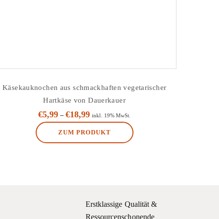
Käsekauknochen aus schmackhaften vegetarischer
Hartkäse von Dauerkauer
€
5,99
€
18,99
–
inkl. 19% MwSt.
ZUM PRODUKT
Dieses
Produkt
weist
mehrere
Varianten
Erstklassige Qualität &
auf.
Ressourcenschonende