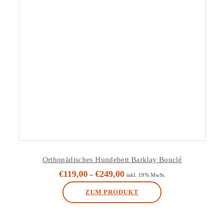
Orthopädisches Hundebett Barklay Bouclé
€
119,00
€
249,00
–
inkl. 19% MwSt.
ZUM PRODUKT
Dieses
Produkt