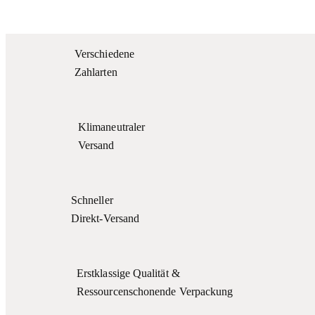
weist
mehrere
Verschiedene
Varianten
Zahlarten
auf.
Die
Optionen
Klimaneutraler
können
Versand
auf
der
Produktseite
Schneller
gewählt
Direkt-Versand
werden
Erstklassige Qualität &
Ressourcenschonende Verpackung