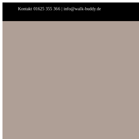
Skip
Kontakt 01625 355 366 | info@walk-buddy.de
to
content